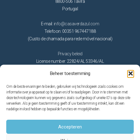
8800-506 Tavira
Portugal
E-mail:
info@casaverdazul.com
Telefoon: 00351 967447188
(Custo de chamada para rede móvel nacional)
Privacy beleid
License number: 22824/AL 53346/AL
Beheer toestemming
Activiteiten
Om de beste ervaringen te bieden, gebruiken wij technologieën zoals cookies om
Golf
informatie over je apparaat op te slaan en/of te raadplegen. Door in te stemmen met
deze technologieën kunnen wij gegevens zoals surfgedrag of unieke ID's op deze site
Natuur
verwerken. Als je geen toestemming geeft of uw toestemming intrekt, kan dit een
Op het water
nadelige invloed hebben op bepaalde functies en mogelijkheden.
Stranden
Thema parken
Accepteren
Trouwen in de Algarve