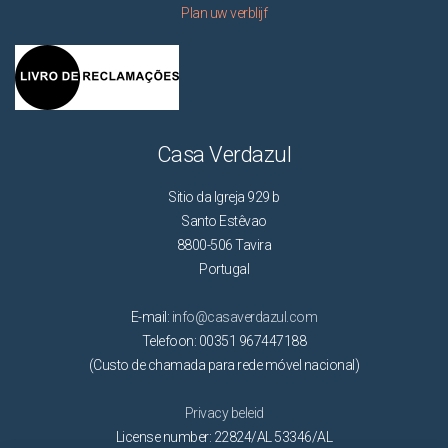
Plan uw verblijf
Casa Verdazul
Sitio da Igreja 929 b
Santo Estêvao
8800-506 Tavira
Portugal
E-mail:
info@casaverdazul.com
Telefoon: 00351 967447188
(Custo de chamada para rede móvel nacional)
Privacy beleid
License number: 22824/AL 53346/AL