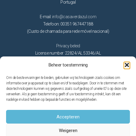
Portugal
E-mail:
info@casaverdazul.com
Telefoon: 00351 967447188
(Custo de chamada para rede móvel nacional)
Privacy beleid
License number: 22824/AL 53346/AL
Beheer toestemming
Activiteiten
Om de beste ervaringen te bieden, gebruiken wij technologieën zoals cookies om
Golf
informatie over je apparaat op te slaan en/of te raadplegen. Door in te stemmen met
deze technologieën kunnen wij gegevens zoals surfgedrag of unieke ID's op deze site
Natuur
verwerken. Als je geen toestemming geeft of uw toestemming intrekt, kan dit een
Op het water
nadelige invloed hebben op bepaalde functies en mogelijkheden.
Stranden
Thema parken
Accepteren
Trouwen in de Algarve
Weigeren