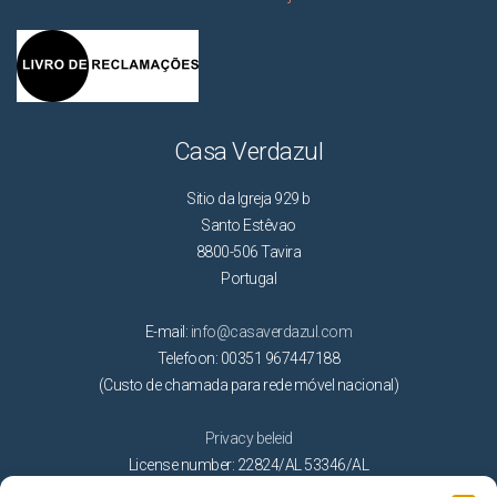
Casa Verdazul
Sitio da Igreja 929 b
Santo Estêvao
8800-506 Tavira
Portugal
E-mail:
info@casaverdazul.com
Telefoon: 00351 967447188
(Custo de chamada para rede móvel nacional)
Privacy beleid
License number: 22824/AL 53346/AL