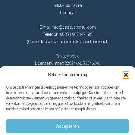
8800-506 Tavira
Portugal
E-mail:
info@casaverdazul.com
Telefoon: 00351 967447188
(Custo de chamada para rede móvel nacional)
Privacy beleid
License number: 22824/AL 53346/AL
Beheer toestemming
Activiteiten
Om de beste ervaringen te bieden, gebruiken wij technologieën zoals cookies om
Golf
informatie over je apparaat op te slaan en/of te raadplegen. Door in te stemmen met
deze technologieën kunnen wij gegevens zoals surfgedrag of unieke ID's op deze site
Natuur
verwerken. Als je geen toestemming geeft of uw toestemming intrekt, kan dit een
Op het water
nadelige invloed hebben op bepaalde functies en mogelijkheden.
Stranden
Thema parken
Accepteren
Trouwen in de Algarve