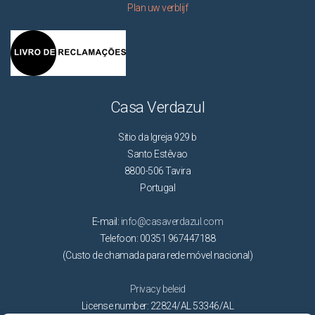
Plan uw verblijf
Casa Verdazul
Sitio da Igreja 929 b
Santo Estêvao
8800-506 Tavira
Portugal
E-mail:
info@casaverdazul.com
Telefoon: 00351 967447188
(Custo de chamada para rede móvel nacional)
Privacy beleid
License number: 22824/AL 53346/AL