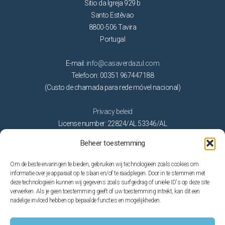
Sitio da Igreja 929 b
Santo Estêvao
8800-506 Tavira
Portugal
E-mail:
info@casaverdazul.com
Telefoon: 00351 967447188
(Custo de chamada para rede móvel nacional)
Privacy beleid
License number: 22824/AL 53346/AL
Beheer toestemming
Activiteiten
Om de beste ervaringen te bieden, gebruiken wij technologieën zoals cookies om
Golf
informatie over je apparaat op te slaan en/of te raadplegen. Door in te stemmen met
deze technologieën kunnen wij gegevens zoals surfgedrag of unieke ID's op deze site
Natuur
verwerken. Als je geen toestemming geeft of uw toestemming intrekt, kan dit een
Op het water
nadelige invloed hebben op bepaalde functies en mogelijkheden.
Stranden
Thema parken