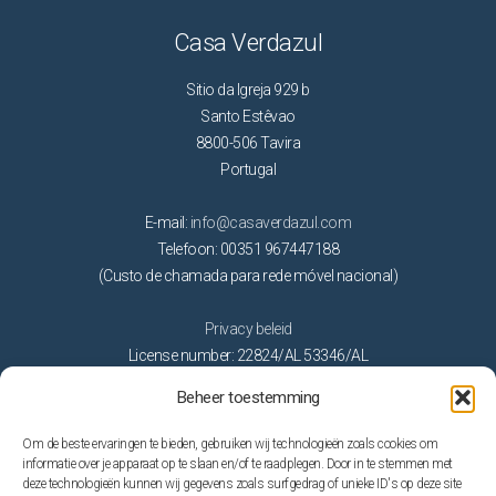
Casa Verdazul
Sitio da Igreja 929 b
Santo Estêvao
8800-506 Tavira
Portugal
E-mail:
info@casaverdazul.com
Telefoon: 00351 967447188
(Custo de chamada para rede móvel nacional)
Privacy beleid
License number: 22824/AL 53346/AL
Beheer toestemming
Activiteiten
Om de beste ervaringen te bieden, gebruiken wij technologieën zoals cookies om
Golf
informatie over je apparaat op te slaan en/of te raadplegen. Door in te stemmen met
deze technologieën kunnen wij gegevens zoals surfgedrag of unieke ID's op deze site
Natuur